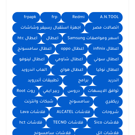
frpapk
frp
Redmi
A.N.TOOL
اتصالات مصر
اجهزة استقبال رسيفر وشاشات
اسعر ومواصفات Samsung
اعطال
اعطال htc
اعطال infinix
اعطال oppo
اعطال سامسونج
اعطال سوني
اعطال شاومي
اعطال لينوفو
اعطال نوكيا
اعطال هواي
العاب اندرويد
اندريد
برامج
تطبيقات أندرويد
توافق الايسهات
دروس
ربير ايمي
روت Root
ريكفري
سامسونج
شبكات وانترنت
شروحات
فلاشات ALCATEL
فلاشات Lava
فلاشات Sico
فلاشات TECNO
فلاشات hct
فلاشات اتل
فلاشات سامسونج