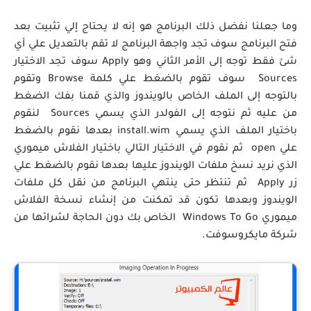
وما جعلنا نفضل ذلك البرنامج هو إنه لا يحتاج إلي تثبيت بعد
فتح البرنامج سوف تجد واجهة البرنامج لا تقم بالتعديل علي أي
شئ فقط توجه إلى الأمر الثاني وهو Apply سوف تجد الاختيار
Sources سوف تقوم بالضغط علي كلمة Browse وتقوم
بالتوجه إلى الملف الخاص بالويندوز والذي قمنا بفك الضغط
من عليه ثم نتوجه إلى الفولدر الذي يسمي Sources لنقوم
باختيار الملف الذي يسمي install.wim بعدها نقوم بالضغط
علي open ثم نقوم في الاختيار التالي باختيار الفلاش ميموري
الذي نريد نسخ ملفات الويندوز عليها بعدها نقوم بالضغط علي
زر Apply ثم تنتظر حتى ينتهي البرنامج من نقل كل ملفات
الويندوز وبعدها تكون قد تمكنت من إنشاء نسخة الفلاش
ميموري Windows To Go الخاص بك دون الحاجة لشرائها من
شركة مايكروسوفت.