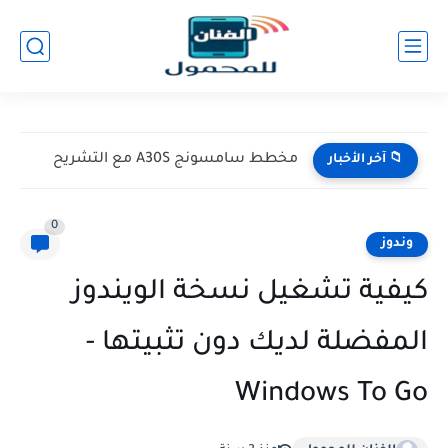
مخطط سامسونج A30S مع التشريح
📁 آخر الأخبار
0
وندوز
كيفية تشغيل نسخة الويندوز
المفضلة لديك دون تثبيتها -
Windows To Go