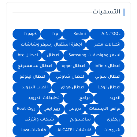
التسميات
frpapk
frp
Redmi
A.N.TOOL
اتصالات مصر
اجهزة استقبال رسيفر وشاشات
اسعر ومواصفات Samsung
اعطال
اعطال htc
اعطال infinix
اعطال oppo
اعطال سامسونج
اعطال سوني
اعطال شاومي
اعطال لينوفو
اعطال نوكيا
اعطال هواي
العاب اندرويد
اندريد
برامج
تطبيقات أندرويد
توافق الايسهات
دروس
ربير ايمي
روت Root
ريكفري
سامسونج
شبكات وانترنت
شروحات
فلاشات ALCATEL
فلاشات Lava