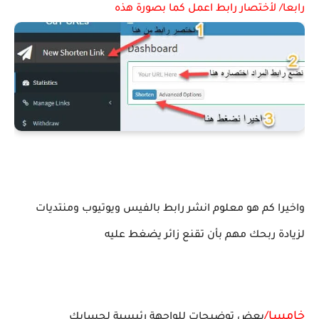
رابعا/ لأختصار رابط اعمل كما بصورة هذه
واخيرا كم هو معلوم انشر رابط بالفيس ويوتيوب ومنتديات
لزيادة ربحك مهم بأن تقنع زائر يضغط عليه
خامسا/
بعض توضيحات للواجهة رئيسية لحسابك