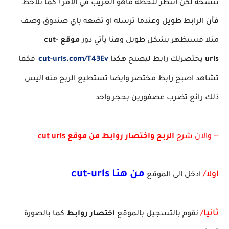
ننسخه لكن انتظر للحظة ماهو الغريب في الأمر ! كما تلاحظ
فأن الرابط طويل وعندما ترسله او تضعه باي صندوق وصف
مثلا فسيظهر بشكل طويل وهنا يأتي دور
موقع cut-
urls
يختصرلك رابط ليصبح هكذا
urls.com/T43Ev
cut-
فكما
تشاهد اصبح رابط مختصر وايضا تستطيع الربح منه اليس
ذلك رائع تضرب عصفورين بحجر واحد
-- والان شرح
الربح واختصار روابط من موقع cut urls
من هنا cut-urls
اولا/
ادخل الى الموقع
ثانيا/
نقوم بالتسجيل بالموقع
اختصار روابط
كما بالصورة