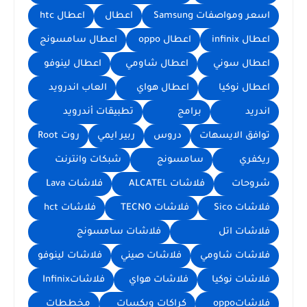
اسعر ومواصفات Samsung
اعطال
اعطال htc
اعطال infinix
اعطال oppo
اعطال سامسونج
اعطال سوني
اعطال شاومي
اعطال لينوفو
اعطال نوكيا
اعطال هواي
العاب اندرويد
اندريد
برامج
تطبيقات أندرويد
توافق الايسهات
دروس
ربير ايمي
روت Root
ريكفري
سامسونج
شبكات وانترنت
شروحات
فلاشات ALCATEL
فلاشات Lava
فلاشات Sico
فلاشات TECNO
فلاشات hct
فلاشات اتل
فلاشات سامسونج
فلاشات شاومي
فلاشات صيني
فلاشات لينوفو
فلاشات نوكيا
فلاشات هواي
فلاشاتInfinix
فلاشاتoppo
كراكات وبكسات
مخططات