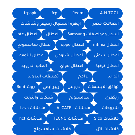
frpapk
frp
Redmi
A.N.TOOL
اتصالات مصر
اجهزة استقبال رسيفر وشاشات
اسعر ومواصفات Samsung
اعطال
اعطال htc
اعطال infinix
اعطال oppo
اعطال سامسونج
اعطال سوني
اعطال شاومي
اعطال لينوفو
اعطال نوكيا
اعطال هواي
العاب اندرويد
اندريد
برامج
تطبيقات أندرويد
توافق الايسهات
دروس
ربير ايمي
روت Root
ريكفري
سامسونج
شبكات وانترنت
شروحات
فلاشات ALCATEL
فلاشات Lava
فلاشات Sico
فلاشات TECNO
فلاشات hct
فلاشات اتل
فلاشات سامسونج