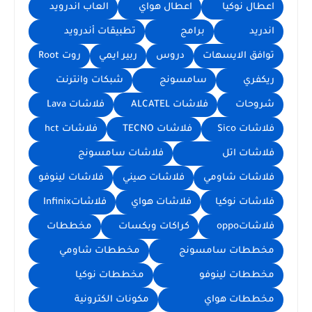
اعطال نوكيا
اعطال هواي
العاب اندرويد
اندريد
برامج
تطبيقات أندرويد
توافق الايسهات
دروس
ربير ايمي
روت Root
ريكفري
سامسونج
شبكات وانترنت
شروحات
فلاشات ALCATEL
فلاشات Lava
فلاشات Sico
فلاشات TECNO
فلاشات hct
فلاشات اتل
فلاشات سامسونج
فلاشات شاومي
فلاشات صيني
فلاشات لينوفو
فلاشات نوكيا
فلاشات هواي
فلاشاتInfinix
فلاشاتoppo
كراكات وبكسات
مخططات
مخططات سامسونج
مخططات شاومي
مخططات لينوفو
مخططات نوكيا
مخططات هواي
مكونات الكترونية