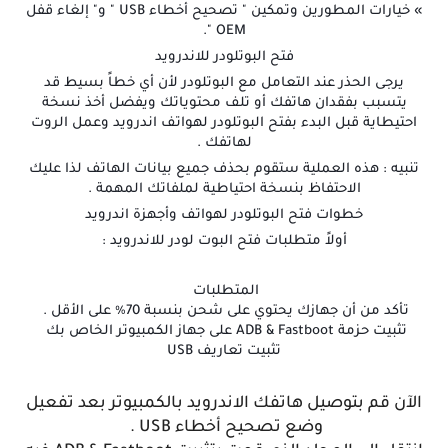
» خيارات المطورين وتمكين " تصحيح أخطاء USB " و" إلغاء قفل
OEM ".
فتح البوتلودر للاندرويد
يرجى الحذر عند التعامل مع البوتلودر لأن أي خطاً بسيط قد
يتسبب بفقدان هاتفك أو تلف محتوياتك ويفضل أخذ نسخة
احتيطاية قبل البدء بفتح البوتلودر لهواتف اندرويد وعمل الروت
لهاتفك .
تنبيه : هذه العملية ستقوم بحذف جميع بيانات الهاتف لذا عليك
الاحتفاظ بنسخة احتياطية لملفاتك المهمة .
خطوات فتح البوتلودر لهواتف وأجهزة اندرويد
أولاً متطلبات فتح البوت لودر للاندرويد :
المتطلبات
تأكد من أن جهازك يحتوي على شحن بنسبة 70٪ على الأقل .
تثبيت حزمة ADB & Fastboot على جهاز الكمبيوتر الخاص بك
تثبيت تعاريف USB
الآن قم بتوصيل هاتفك الاندرويد بالكمبيوتر بعد تفعيل
وضع تصحيح أخطاء USB .