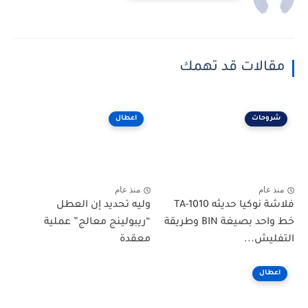
مقالات قد تهمك
شروحات
اعطال
منذ عام
منذ عام
فلاشة نوكيا حديثه TA-1010
وليه تحديد إن العطل
خط واحد بصيغة BIN وطريقة
“ريبولينج معالج” عملية
التفليش...
معقدة
اعطال