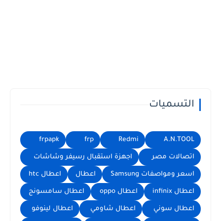
التسميات
frpapk
frp
Redmi
A.N.TOOL
اتصالات مصر
اجهزة استقبال رسيفر وشاشات
اسعر ومواصفات Samsung
اعطال
اعطال htc
اعطال infinix
اعطال oppo
اعطال سامسونج
اعطال سوني
اعطال شاومي
اعطال لينوفو