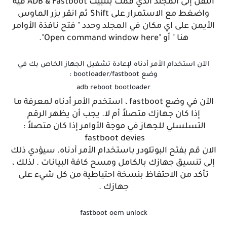
انتقل إلى المجلد الذي قمت بتثبيت ADB & Fastboot فيه
واضغط مع الاستمرار على Shift ثم انقر بزر الماوس
الأيمن على اي مكان في المجلد وحدد " فتح نافذة الأوامر
هنا " أو "Open command window here".
الآن استخدام الأمر أدناه لإعادة تشغيل الجهاز الخاص بك في
وضع bootloader/fastboot :
adb reboot bootloader
الآن في وضع fastboot ، استخدم الأمر أدناه لمعرفة ما
إذا كان جهازك متصلاً أم لا. يجب أن يظهر الرقم
التسلسلي للجهاز في موجة الأوامر إذا كان متصلاً :
fastboot devies
الان قم بفتح البوتلودر باستخدام الأمر أدناه. سيؤدي ذلك
إلى تنسيق جهازك بالكامل ومسح كافة البيانات . لذلك ،
تأكد من الاحتفاظ بنسخة احتياطية من كل شيء على
جهازك .
fastboot oem unlock