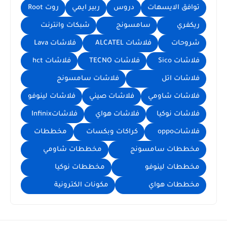
توافق الايسهات
دروس
ربير ايمي
روت Root
ريكفري
سامسونج
شبكات وانترنت
شروحات
فلاشات ALCATEL
فلاشات Lava
فلاشات Sico
فلاشات TECNO
فلاشات hct
فلاشات اتل
فلاشات سامسونج
فلاشات شاومي
فلاشات صيني
فلاشات لينوفو
فلاشات نوكيا
فلاشات هواي
فلاشاتInfinix
فلاشاتoppo
كراكات وبكسات
مخططات
مخططات سامسونج
مخططات شاومي
مخططات لينوفو
مخططات نوكيا
مخططات هواي
مكونات الكترونية