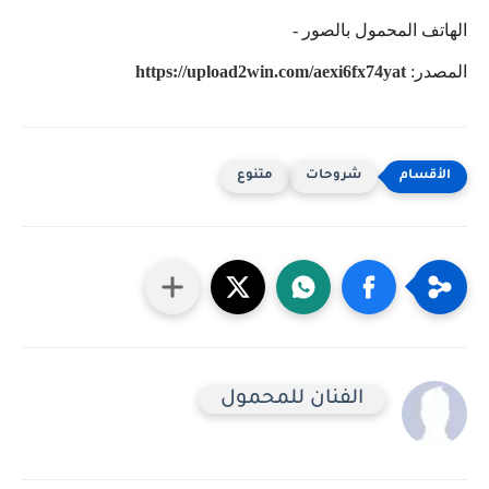
الهاتف المحمول بالصور -
المصدر:
https://upload2win.com/aexi6fx74yat
شروحات
متنوع
الفنان للمحمول