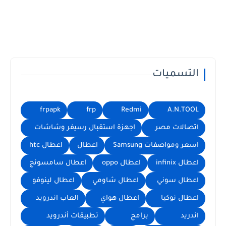
التسميات
frpapk
frp
Redmi
A.N.TOOL
اتصالات مصر
اجهزة استقبال رسيفر وشاشات
اسعر ومواصفات Samsung
اعطال
اعطال htc
اعطال infinix
اعطال oppo
اعطال سامسونج
اعطال سوني
اعطال شاومي
اعطال لينوفو
اعطال نوكيا
اعطال هواي
العاب اندرويد
اندريد
برامج
تطبيقات أندرويد