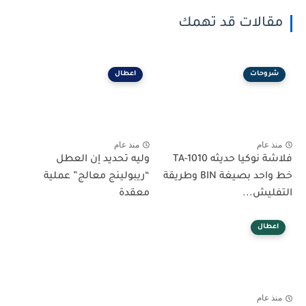
مقالات قد تهمك
شروحات
اعطال
منذ عام
منذ عام
فلاشة نوكيا حديثه TA-1010
وليه تحديد إن العطل
خط واحد بصيغة BIN وطريقة
“ريبولينج معالج” عملية
التفليش...
معقدة
اعطال
منذ عام