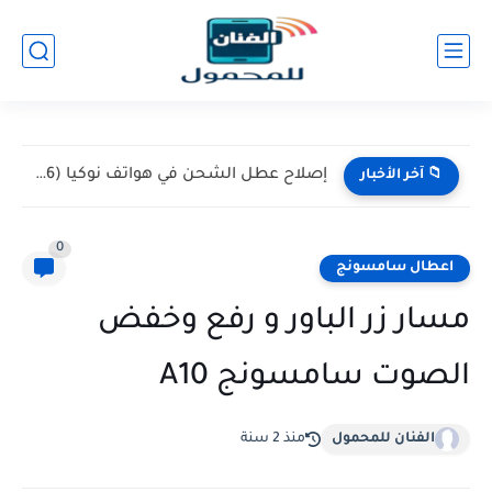
إصلاح عطل الشحن في هواتف نوكيا (Nokia 105 / 106)...
📁 آخر الأخبار
0
اعطال سامسونج
مسار زر الباور و رفع وخفض
الصوت سامسونج A10
الفنان للمحمول
منذ 2 سنة