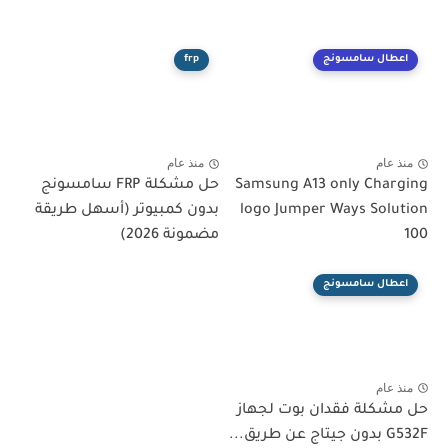
اعطال سامسونج
frp
منذ عام
منذ عام
Samsung A13 only Charging
حل مشكلة FRP سامسونج
logo Jumper Ways Solution
بدون كمبيوتر (أسهل طريقة
100
مضمونة 2026)
اعطال سامسونج
منذ عام
حل مشكلة فقدان بوت لجهاز
G532F بدون جيتاج عن طريق...