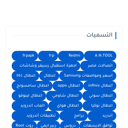
التسميات
frpapk
frp
Redmi
A.N.TOOL
اتصالات مصر
اجهزة استقبال رسيفر وشاشات
اسعر ومواصفات Samsung
اعطال
اعطال htc
اعطال infinix
اعطال oppo
اعطال سامسونج
اعطال سوني
اعطال شاومي
اعطال لينوفو
اعطال نوكيا
اعطال هواي
العاب اندرويد
اندريد
برامج
تطبيقات أندرويد
توافق الايسهات
دروس
ربير ايمي
روت Root