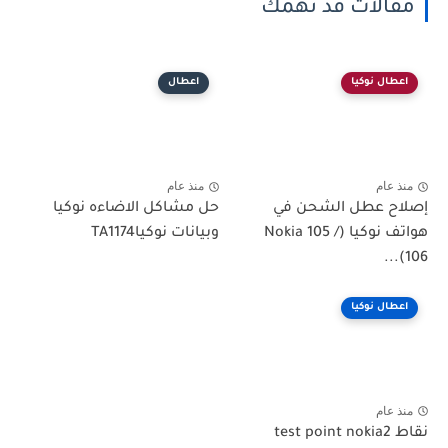
مقالات قد تهمك
اعطال نوكيا
اعطال
منذ عام
منذ عام
إصلاح عطل الشحن في
حل مشاكل الاضاءه نوكيا
هواتف نوكيا (Nokia 105 /
وبيانات نوكياTA1174
106)...
اعطال نوكيا
منذ عام
نقاط test point nokia2