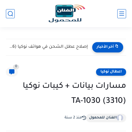
إصلاح عطل الشحن في هواتف نوكيا (Nokia 105 / 106)...
📁 آخر الأخبار
0
اعطال نوكيا
مسارات بيانات + كيبات نوكيا
(3310) TA-1030
الفنان للمحمول
منذ 2 سنة