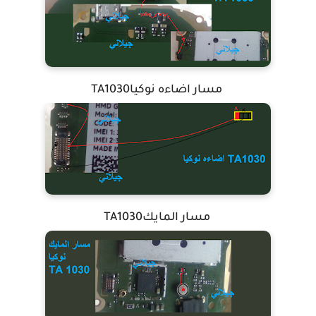
مسار اضاءه نوكياTA1030
مسار المايكTA1030