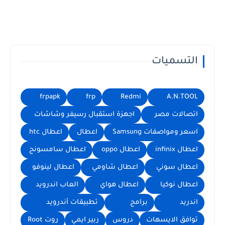
التسميات
frpapk
frp
Redmi
A.N.TOOL
اتصالات مصر
اجهزة استقبال رسيفر وشاشات
اسعر ومواصفات Samsung
اعطال
اعطال htc
اعطال infinix
اعطال oppo
اعطال سامسونج
اعطال سوني
اعطال شاومي
اعطال لينوفو
اعطال نوكيا
اعطال هواي
العاب اندرويد
اندريد
برامج
تطبيقات أندرويد
توافق الايسهات
دروس
ربير ايمي
روت Root