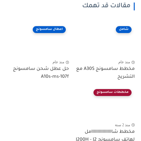
مقالات قد تهمك
شامل
اعطال سامسونج
منذ عام
منذ عام
مخطط سامسونج A30S مع
حل عطل شحن سامسونج
التشريح
A10s-ms-107f
مخططات سامسونج
منذ 2 سنة
مخطط شااااااااااااااااامل
لهاتف سامسونج J200H - J2