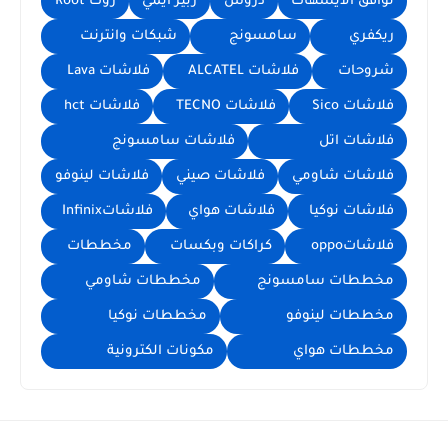
توافق الايسهات
دروس
ربير ايمي
روت Root
ريكفري
سامسونج
شبكات وانترنت
شروحات
فلاشات ALCATEL
فلاشات Lava
فلاشات Sico
فلاشات TECNO
فلاشات hct
فلاشات اتل
فلاشات سامسونج
فلاشات شاومي
فلاشات صيني
فلاشات لينوفو
فلاشات نوكيا
فلاشات هواي
فلاشاتInfinix
فلاشاتoppo
كراكات وبكسات
مخططات
مخططات سامسونج
مخططات شاومي
مخططات لينوفو
مخططات نوكيا
مخططات هواي
مكونات الكترونية