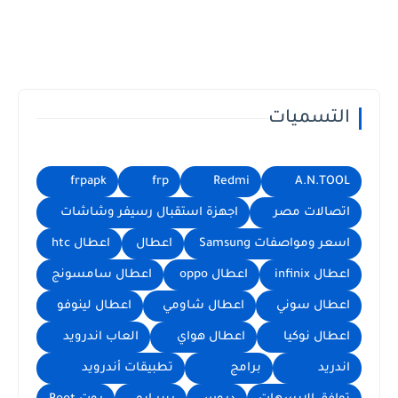
التسميات
frpapk
frp
Redmi
A.N.TOOL
اتصالات مصر
اجهزة استقبال رسيفر وشاشات
اسعر ومواصفات Samsung
اعطال
اعطال htc
اعطال infinix
اعطال oppo
اعطال سامسونج
اعطال سوني
اعطال شاومي
اعطال لينوفو
اعطال نوكيا
اعطال هواي
العاب اندرويد
اندريد
برامج
تطبيقات أندرويد