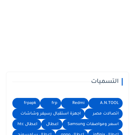
التسميات
frpapk
frp
Redmi
A.N.TOOL
اتصالات مصر
اجهزة استقبال رسيفر وشاشات
اسعر ومواصفات Samsung
اعطال
اعطال htc
اعطال infinix
اعطال oppo
اعطال سامسونج