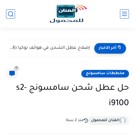
إصلاح عطل الشحن في هواتف نوكيا (Nokia 105 / 106)...
📁 آخر الأخبار
0
مخططات سامسونج
حل عطل شحن سامسونج s2-
i9100
الفنان للمحمول
منذ 2 سنة