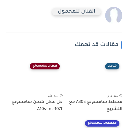
الفنان للمحمول
مقالات قد تهمك
شامل
اعطال سامسونج
منذ عام
منذ عام
مخطط سامسونج A30S مع
حل عطل شحن سامسونج
التشريح
A10s-ms-107f
مخططات سامسونج