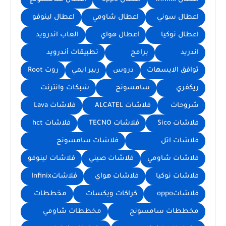
اعطال سوني
اعطال شاومي
اعطال لينوفو
اعطال نوكيا
اعطال هواي
العاب اندرويد
اندريد
برامج
تطبيقات أندرويد
توافق الايسهات
دروس
ربير ايمي
روت Root
ريكفري
سامسونج
شبكات وانترنت
شروحات
فلاشات ALCATEL
فلاشات Lava
فلاشات Sico
فلاشات TECNO
فلاشات hct
فلاشات اتل
فلاشات سامسونج
فلاشات شاومي
فلاشات صيني
فلاشات لينوفو
فلاشات نوكيا
فلاشات هواي
فلاشاتInfinix
فلاشاتoppo
كراكات وبكسات
مخططات
مخططات سامسونج
مخططات شاومي