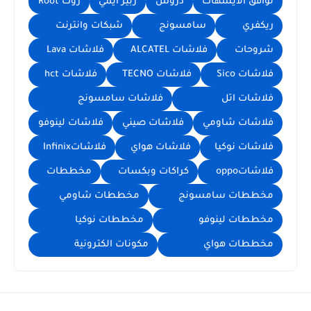
توافق الايسهات
دروس
ربير ايمي
روت Root
ريكفري
سامسونج
شبكات وانترنت
شروحات
فلاشات ALCATEL
فلاشات Lava
فلاشات Sico
فلاشات TECNO
فلاشات hct
فلاشات اتل
فلاشات سامسونج
فلاشات شاومي
فلاشات صيني
فلاشات لينوفو
فلاشات نوكيا
فلاشات هواي
فلاشاتInfinix
فلاشاتoppo
كراكات وبكسات
مخططات
مخططات سامسونج
مخططات شاومي
مخططات لينوفو
مخططات نوكيا
مخططات هواي
مكونات الكترونية