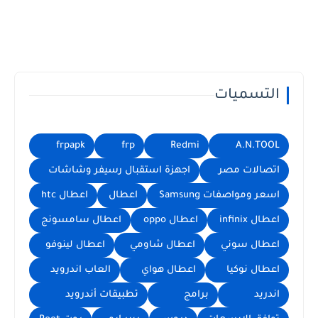
التسميات
frpapk
frp
Redmi
A.N.TOOL
اتصالات مصر
اجهزة استقبال رسيفر وشاشات
اسعر ومواصفات Samsung
اعطال
اعطال htc
اعطال infinix
اعطال oppo
اعطال سامسونج
اعطال سوني
اعطال شاومي
اعطال لينوفو
اعطال نوكيا
اعطال هواي
العاب اندرويد
اندريد
برامج
تطبيقات أندرويد