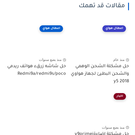
مقالات قد تهمك
اعطال هواي
اعطال هواي
منذ عام
منذ بضع سنوات
حل مشكلة الشحن الوهمي
حل شاشه زرقء هواتف ريدمي
والشحن البطيئ لجهاز هواوي
Redmi9a/redmi9s/poco
y5 2018
اخبار
منذ بضع سنوات
حل مشكلة اضاءةy9primei