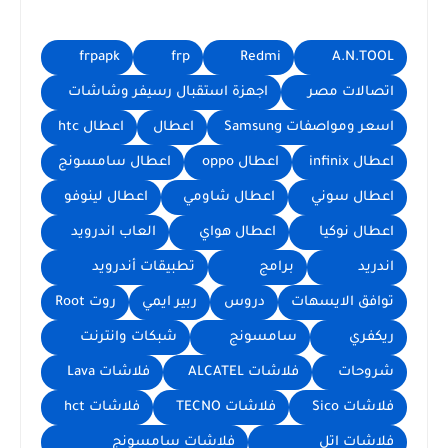
frpapk
frp
Redmi
A.N.TOOL
اتصالات مصر
اجهزة استقبال رسيفر وشاشات
اسعر ومواصفات Samsung
اعطال
اعطال htc
اعطال infinix
اعطال oppo
اعطال سامسونج
اعطال سوني
اعطال شاومي
اعطال لينوفو
اعطال نوكيا
اعطال هواي
العاب اندرويد
اندريد
برامج
تطبيقات أندرويد
توافق الايسهات
دروس
ربير ايمي
روت Root
ريكفري
سامسونج
شبكات وانترنت
شروحات
فلاشات ALCATEL
فلاشات Lava
فلاشات Sico
فلاشات TECNO
فلاشات hct
فلاشات اتل
فلاشات سامسونج