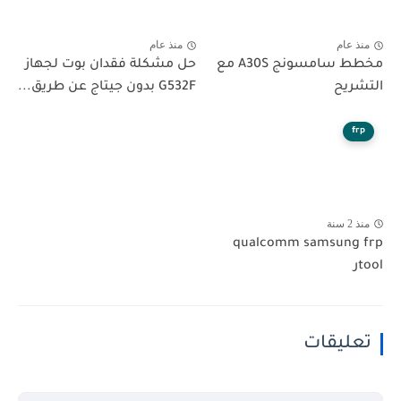
منذ عام
منذ عام
مخطط سامسونج A30S مع
حل مشكلة فقدان بوت لجهاز
التشريح
G532F بدون جيتاج عن طريق...
frp
منذ 2 سنة
qualcomm samsung frp
toolر
تعليقات