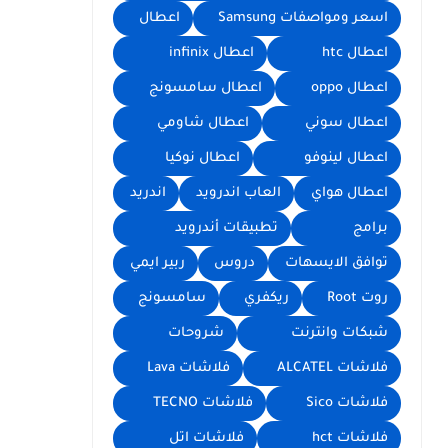
اسعر ومواصفات Samsung
اعطال
اعطال htc
اعطال infinix
اعطال oppo
اعطال سامسونج
اعطال سوني
اعطال شاومي
اعطال لينوفو
اعطال نوكيا
اعطال هواي
العاب اندرويد
اندريد
برامج
تطبيقات أندرويد
توافق الايسهات
دروس
ربير ايمي
روت Root
ريكفري
سامسونج
شبكات وانترنت
شروحات
فلاشات ALCATEL
فلاشات Lava
فلاشات Sico
فلاشات TECNO
فلاشات hct
فلاشات اتل