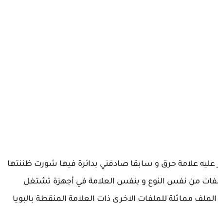
لفت النظر لنوع من الملفات coils يظهر عليه علامة حرق و سابقا صادفني بدائرة فيها شورت ظننتها
لفات من نفس النوع و بنفس العلامة في أجهزة تشتغل
ملف مماثلة للملفات الاخرى ذات العلامة المنقطة بالبويا