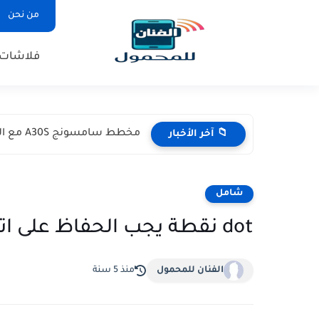
من نحن
فلاشات
مخطط سامسونج A30S مع التشريح
📁 آخر الأخبار
شامل
dot نقطة يجب الحفاظ على اتجاهها
الفنان للمحمول
منذ 5 سنة