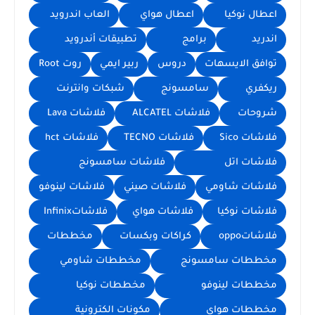
اعطال نوكيا
اعطال هواي
العاب اندرويد
اندريد
برامج
تطبيقات أندرويد
توافق الايسهات
دروس
ربير ايمي
روت Root
ريكفري
سامسونج
شبكات وانترنت
شروحات
فلاشات ALCATEL
فلاشات Lava
فلاشات Sico
فلاشات TECNO
فلاشات hct
فلاشات اتل
فلاشات سامسونج
فلاشات شاومي
فلاشات صيني
فلاشات لينوفو
فلاشات نوكيا
فلاشات هواي
فلاشاتInfinix
فلاشاتoppo
كراكات وبكسات
مخططات
مخططات سامسونج
مخططات شاومي
مخططات لينوفو
مخططات نوكيا
مخططات هواي
مكونات الكترونية