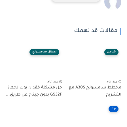
مقالات قد تهمك
شامل
اعطال سامسونج
منذ عام
منذ عام
مخطط سامسونج A30S مع
حل مشكلة فقدان بوت لجهاز
التشريح
G532F بدون جيتاج عن طريق...
frp