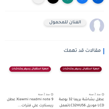
الفنان للمحمول
مقالات قد تهمك
اجهزة استقبال رسيفر وشاشات
اجهزة استقبال رسيفر وشاشات
منذ 2 سنة
منذ 2 سنة
عطل بشاشة بريما 32 بوصة
Xiawmi readmi note 9 عطل
LCD موديل LC32HU56تعمل
ريستارت علي فترات...