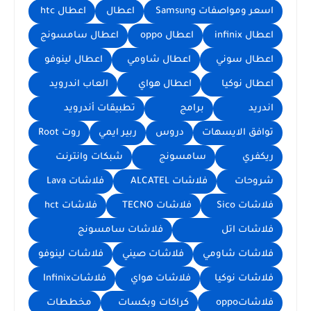
اسعر ومواصفات Samsung
اعطال
اعطال htc
اعطال infinix
اعطال oppo
اعطال سامسونج
اعطال سوني
اعطال شاومي
اعطال لينوفو
اعطال نوكيا
اعطال هواي
العاب اندرويد
اندريد
برامج
تطبيقات أندرويد
توافق الايسهات
دروس
ربير ايمي
روت Root
ريكفري
سامسونج
شبكات وانترنت
شروحات
فلاشات ALCATEL
فلاشات Lava
فلاشات Sico
فلاشات TECNO
فلاشات hct
فلاشات اتل
فلاشات سامسونج
فلاشات شاومي
فلاشات صيني
فلاشات لينوفو
فلاشات نوكيا
فلاشات هواي
فلاشاتInfinix
فلاشاتoppo
كراكات وبكسات
مخططات