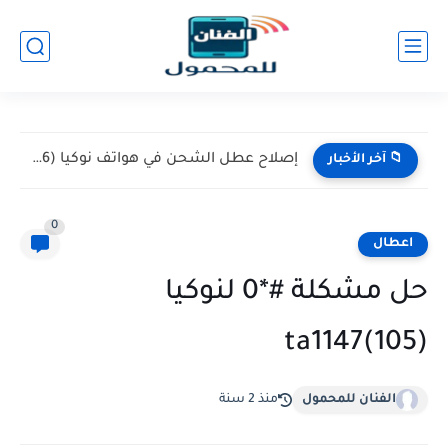
إصلاح عطل الشحن في هواتف نوكيا (Nokia 105 / 106)...
📁 آخر الأخبار
0
اعطال
حل مشكلة #*0 لنوكيا
ta1147(105)
الفنان للمحمول
منذ 2 سنة