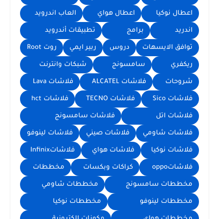
اعطال نوكيا
اعطال هواي
العاب اندرويد
اندريد
برامج
تطبيقات أندرويد
توافق الايسهات
دروس
ربير ايمي
روت Root
ريكفري
سامسونج
شبكات وانترنت
شروحات
فلاشات ALCATEL
فلاشات Lava
فلاشات Sico
فلاشات TECNO
فلاشات hct
فلاشات اتل
فلاشات سامسونج
فلاشات شاومي
فلاشات صيني
فلاشات لينوفو
فلاشات نوكيا
فلاشات هواي
فلاشاتInfinix
فلاشاتoppo
كراكات وبكسات
مخططات
مخططات سامسونج
مخططات شاومي
مخططات لينوفو
مخططات نوكيا
مخططات هواي
مكونات الكترونية