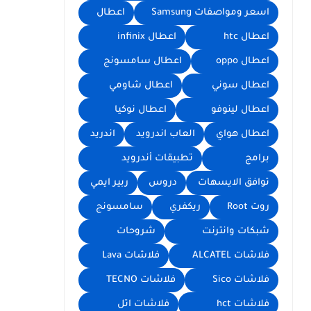
اسعر ومواصفات Samsung
اعطال
اعطال htc
اعطال infinix
اعطال oppo
اعطال سامسونج
اعطال سوني
اعطال شاومي
اعطال لينوفو
اعطال نوكيا
اعطال هواي
العاب اندرويد
اندريد
برامج
تطبيقات أندرويد
توافق الايسهات
دروس
ربير ايمي
روت Root
ريكفري
سامسونج
شبكات وانترنت
شروحات
فلاشات ALCATEL
فلاشات Lava
فلاشات Sico
فلاشات TECNO
فلاشات hct
فلاشات اتل