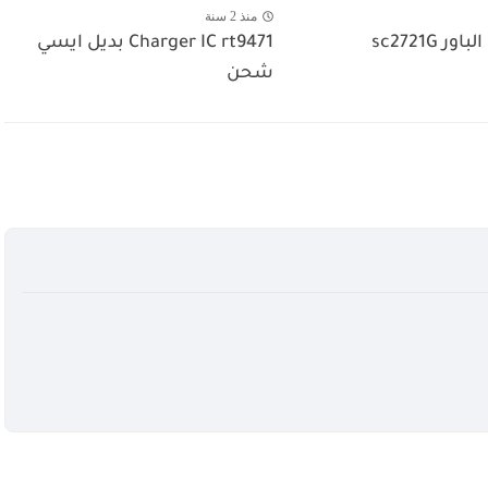
منذ 2 سنة
 sc2721G
Charger IC rt9471 بديل ايسي
شحن