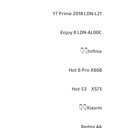
Y7 Prime 2018 LDN-L21
Enjoy 8 LDN-AL00C
Infinix👇👇
Hot 6 Pro X608
Hot S3 X573
Xiaomi👇👇
Redmi 4A