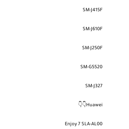
SM-J415F
SM-J610F
SM-J250F
SM-G5520
SM-J327
Huawei👇👇
Enjoy 7 SLA-AL00