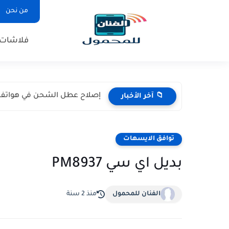
من نحن
فلاشات
إصلاح عطل الشحن في هواتف نوكيا (105 / 106
📁 آخر الأخبار
توافق الايسهات
بديل اي سي PM8937
الفنان للمحمول
منذ 2 سنة