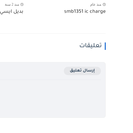
منذ عام
منذ 2 سنة
smb1351 ic charge
بديل ايسي الباور
تعليقات
إرسال تعليق