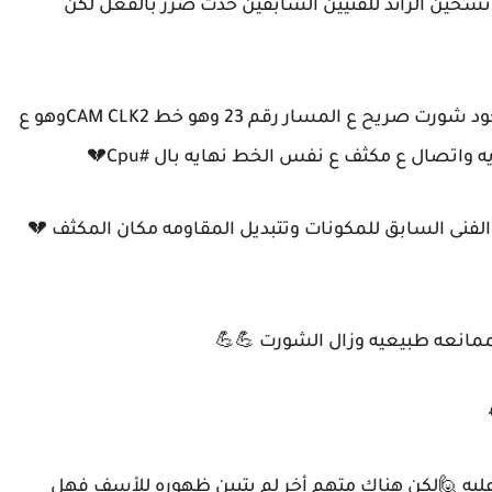
سخين الزائد للفنيين السابقين حدث ضرر بالفعل لكن
#تم فحص سوكت الكاميرا جيدا وتمت ملاحظه وجود شورت صريح ع المسار رقم 23 وهو خط CAM CLK2وهو ع
ه واتصال ع مكثف ع نفس الخط نهايه بال #Cpu💔
تبين #عكس الفنى السابق للمكونات وتتبديل المقاومه مكان المكثف 💔
لممانعه طبيعيه وزال الشورت 💪💪
عليه 🙋لكن هناك متهم أخر لم يتبين ظهوره للأسف فهل