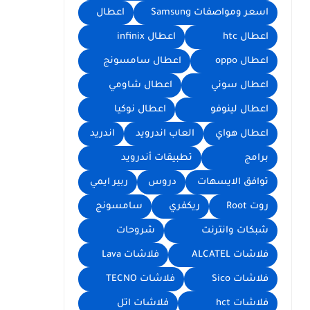
اسعر ومواصفات Samsung
اعطال
اعطال htc
اعطال infinix
اعطال oppo
اعطال سامسونج
اعطال سوني
اعطال شاومي
اعطال لينوفو
اعطال نوكيا
اعطال هواي
العاب اندرويد
اندريد
برامج
تطبيقات أندرويد
توافق الايسهات
دروس
ربير ايمي
روت Root
ريكفري
سامسونج
شبكات وانترنت
شروحات
فلاشات ALCATEL
فلاشات Lava
فلاشات Sico
فلاشات TECNO
فلاشات hct
فلاشات اتل