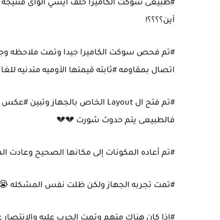
#طبيعى سوكت الكاميرا خلف أيسي الواى فنتيجه ت
أين؟؟؟؟!
اتصال بمقاومه #ثابته قيمتها الأوميه متدنيه للغاي
#تم فتح ال Layout الخاص بالجهاز و
فالطبيعى يتم حدوث شورت 💔💔
#تم أعاده المكونات إلى مكانها الصحيح وعادت ا
#تمت تجربه الجهاز ولكن ظلت نفس المشكله 😭
#اذا كان هناك متهم وتمت الحرب عليه والانتصار 