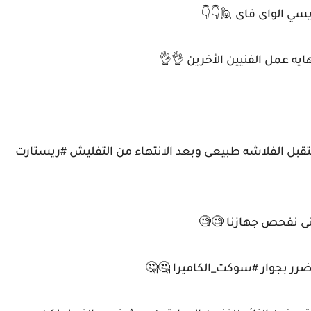
سي الواى فاى 🙋👇👇
يه عمل الفنيين الأخرين 👌👌
تقبل الفلاشه طبيعى وبعد الانتهاء من التفليش #ريستارت
انى نفحص جهازنا 🧐🧐
ضرر بجوار #سوكت_الكاميرا 🤔🤔