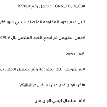
#CONN_XO_IN_BB وتحمل رقم #R7708
تبين عدم وجود المقاومه المتصله بأيسي البور 💔
#فمن الطبيعى تم قطع الخط المتصل بال #CPU من
#power_ic
#تم تعويض تلك المقاومه وتم تشغيل الجهاز بنج
#لكن الواى فاى مش شغال 🥲🧐🧐🧐
#تم استبدال ايسي الواى فاى