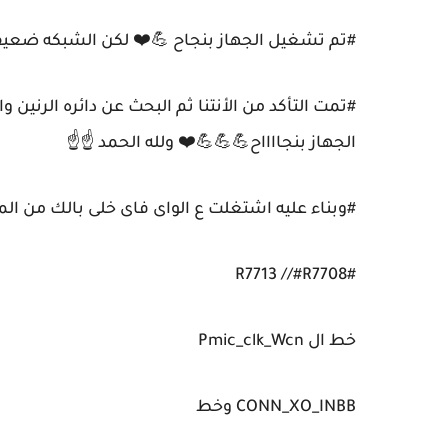
#تم تشغيل الجهاز بنجاح 💪❤️ لكن الشبكه ضعيفه🥲
#تمت التأكد من الأنتنا ثم البحث عن دائره الرنين
الجهاز بنجااااح💪💪💪❤️ ولله الحمد ☝️☝️
#وبناء عليه اشتغلت ع الواى فاى خلى بالك من ال
#R7713 //#R7708
خط ال Pmic_clk_Wcn
CONN_XO_INBB وخط