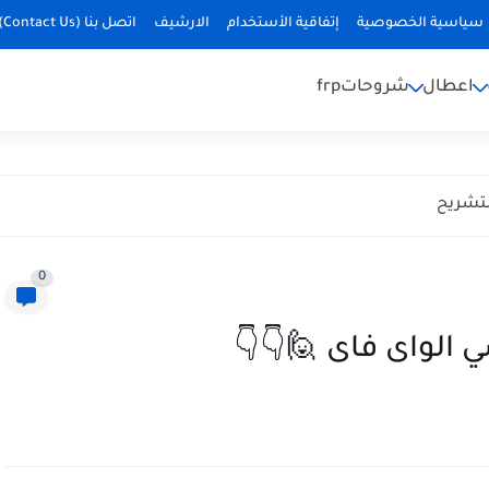
سياسية الخصوصية
إتفاقية الأستخدام
الارشيف
اتصل بنا (Contact Us)
اعطال
شروحات
frp
0
 الواى فاى 🙋👇👇