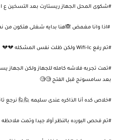
#شكوى المحل الجهاز ريستارت بعد التسخين ع اي
#اذا وانا مغمض 🙈هنا بدايه شغلى هتكون من نها
#تم رفع Wifi-Ic ولكن ظلت نفس المشكله 💔💔
#تمت تجربه فلاشه كامله للجهاز ولكن الجهاز يس
بعد سامسونج قبل الفتح 🧐🧐
#خلاص كده أنا الذاكره عندى سليمه 🙋🙋 نرجع ت
#تم فحص البورده بالنظر أولا جيدا وتمت ملاحظه 