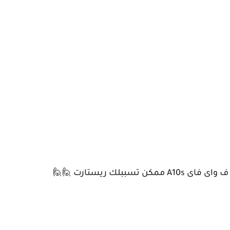
لك ريستارت 🙋🙋