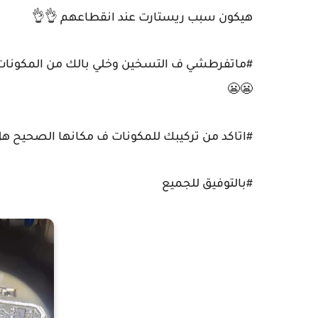
هيكون سبب ريستارت عند انقطاعهم 👌👌
#ماتفرطشي ف التسخين وخلي بالك من المكونا
😬😬
#اتاكد من تركيبك للمكونات ف مكانها الصحيح هل هتقفل خط IVe
#بالتوفيق للجميع