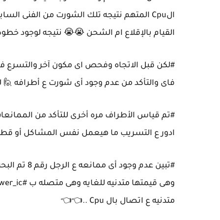
الCpu المتهم نتيجه تلك الشورت من الفنى ا
القيام بالإقلاع ام الشحن 😭😭 نتيجه لوجود خطوط L/SDA
#لكن قبل الاتجاه وفحص اى مكون آخر والتسرع ف
فاى والتأكد من عدم وجود أى شورت ع أطرافه 🙋
#تم قياس الأطراف مره أخرى للتأكد من الممانع
ادور ع التسريب ما هيعمل نفس المشاكل أو قط
متدنيه ع اتصال بال Cpu ..👈👈