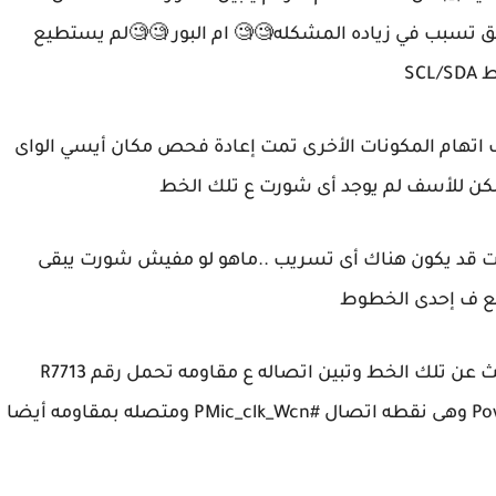
لسابق تسبب في زياده المشكله🧐🧐 ام البور 🧐🧐لم يستطيع
SC
 اتهام المكونات الأخرى تمت إعادة فحص مكان أيسي الواى
 لكن للأسف لم يوجد أى شورت ع تلك الخط
ات قد يكون هناك أى تسريب ..ماهو لو مفيش شورت يبقى
ع ف إحدى الخطوط
#تبين عدم وجود أى ممانعه ع الرجل رقم 8 تم البحث عن تلك الخط وتبين اتصاله ع مقاومه تحمل رقم R7713
وهى قيمتها متدنيه للغايه وهى متصله ب #Power_ic وهى نقطه اتصال #PMic_clk_Wcn ومتصله بمقاومه أيضا