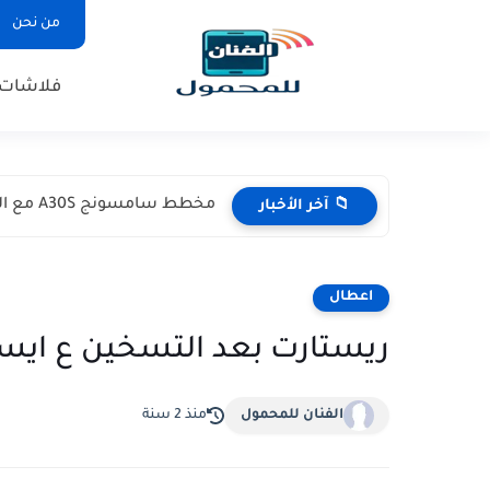
من نحن
فلاشات
مخطط سامسونج A30S مع التشريح
📁 آخر الأخبار
اعطال
ريستارت بعد التسخين ع ايسي
الفنان للمحمول
منذ 2 سنة