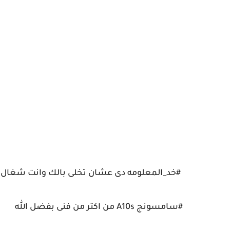
#خد_المعلومه دى عشان تخلى بالك وانت شغال ف واى فاى A10s ممكن تسبب
#سامسونج A10s من اكتر من فنى بفضل الله