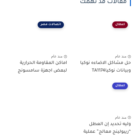
مقالات قد تهمك
اعطال
اتصالات مصر
منذ عام
منذ عام
حل مشاكل الاضاءه نوكيا
اماكن المقاومة الحرارية
وبيانات نوكياTA1174
لبعض اجهزة سامسونج
اعطال
منذ عام
وليه تحديد إن العطل
“ريبولينج معالج” عملية