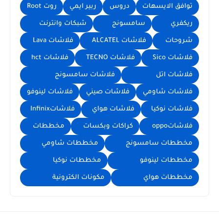
توافق الايسهات
دروس
ربير ايمي
روت Root
ريكفري
سامسونج
شبكات وانترنت
شروحات
فلاشات ALCATEL
فلاشات Lava
فلاشات Sico
فلاشات TECNO
فلاشات hct
فلاشات اتل
فلاشات سامسونج
فلاشات شاومي
فلاشات صيني
فلاشات لينوفو
فلاشات نوكيا
فلاشات هواي
فلاشاتInfinix
فلاشاتoppo
كراكات وبكسات
مخططات
مخططات سامسونج
مخططات شاومي
مخططات لينوفو
مخططات نوكيا
مخططات هواي
مكونات الكترونية