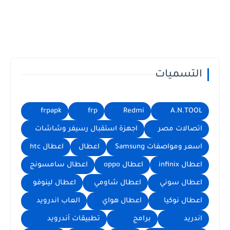
التسميات
frpapk
frp
Redmi
A.N.TOOL
اتصالات مصر
اجهزة استقبال رسيفر وشاشات
اسعر ومواصفات Samsung
اعطال
اعطال htc
اعطال infinix
اعطال oppo
اعطال سامسونج
اعطال سوني
اعطال شاومي
اعطال لينوفو
اعطال نوكيا
اعطال هواي
العاب اندرويد
اندريد
برامج
تطبيقات أندرويد