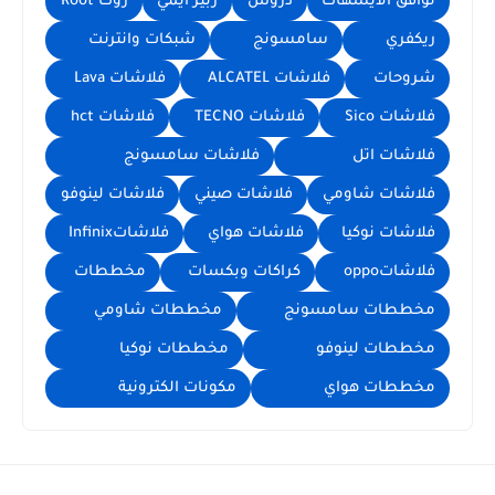
توافق الايسهات
دروس
ربير ايمي
روت Root
ريكفري
سامسونج
شبكات وانترنت
شروحات
فلاشات ALCATEL
فلاشات Lava
فلاشات Sico
فلاشات TECNO
فلاشات hct
فلاشات اتل
فلاشات سامسونج
فلاشات شاومي
فلاشات صيني
فلاشات لينوفو
فلاشات نوكيا
فلاشات هواي
فلاشاتInfinix
فلاشاتoppo
كراكات وبكسات
مخططات
مخططات سامسونج
مخططات شاومي
مخططات لينوفو
مخططات نوكيا
مخططات هواي
مكونات الكترونية