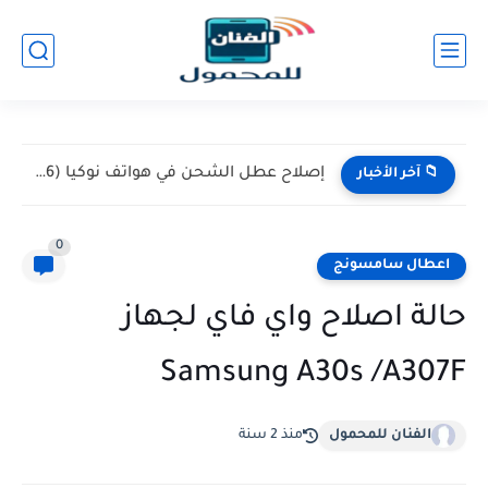
إصلاح عطل الشحن في هواتف نوكيا (Nokia 105 / 106)...
📁 آخر الأخبار
0
اعطال سامسونج
حالة اصلاح واي فاي لجهاز
Samsung A30s /A307F
الفنان للمحمول
منذ 2 سنة