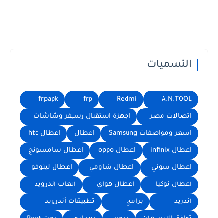
التسميات
frpapk
frp
Redmi
A.N.TOOL
اتصالات مصر
اجهزة استقبال رسيفر وشاشات
اسعر ومواصفات Samsung
اعطال
اعطال htc
اعطال infinix
اعطال oppo
اعطال سامسونج
اعطال سوني
اعطال شاومي
اعطال لينوفو
اعطال نوكيا
اعطال هواي
العاب اندرويد
اندريد
برامج
تطبيقات أندرويد