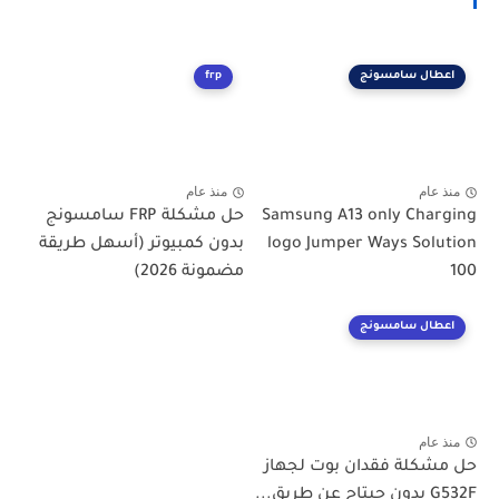
اعطال سامسونج
frp
منذ عام
منذ عام
Samsung A13 only Charging
حل مشكلة FRP سامسونج
logo Jumper Ways Solution
بدون كمبيوتر (أسهل طريقة
100
مضمونة 2026)
اعطال سامسونج
منذ عام
حل مشكلة فقدان بوت لجهاز
G532F بدون جيتاج عن طريق...