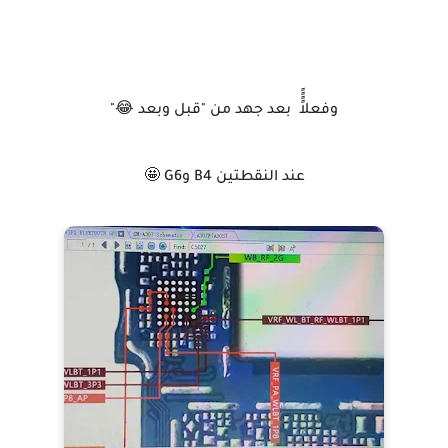
وفعلاًًًً بعد جهد من "قبل وبعد 😂"
عند النقطتين B4 وG6 🤩