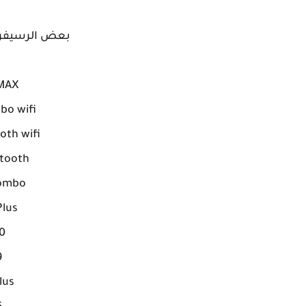
بعض الرسيفرات
 MAX
bo wifi
oth wifi
etooth
Combo
Plus
0
9
lus