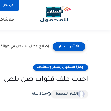
من نحن
فلاشات
إصلاح عطل الشحن في هواتف نوكيا (105 / 106
📁 آخر الأخبار
اجهزة استقبال رسيفر وشاشات
احدث ملف قنوات صن بلص
الفنان للمحمول
منذ 2 سنة