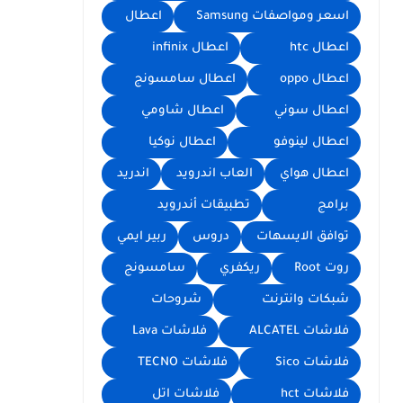
اسعر ومواصفات Samsung
اعطال
اعطال htc
اعطال infinix
اعطال oppo
اعطال سامسونج
اعطال سوني
اعطال شاومي
اعطال لينوفو
اعطال نوكيا
اعطال هواي
العاب اندرويد
اندريد
برامج
تطبيقات أندرويد
توافق الايسهات
دروس
ربير ايمي
روت Root
ريكفري
سامسونج
شبكات وانترنت
شروحات
فلاشات ALCATEL
فلاشات Lava
فلاشات Sico
فلاشات TECNO
فلاشات hct
فلاشات اتل