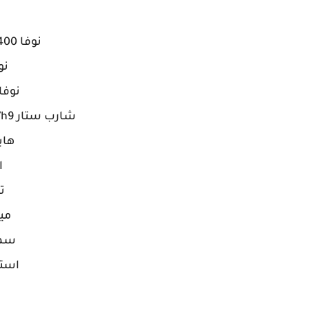
نوفا n100/n200/n300/n400
نو
نوفا 00pro plus
شارب ستار h1/h2/h3/h4/h5/h6/h7/h8/h9
هايبر7/x10
ا
تر
ميج
سما
استرونج 