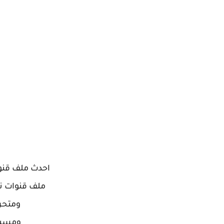
احدث ملف قنو
ملف قنوات ن
ومتحر
ومسيح