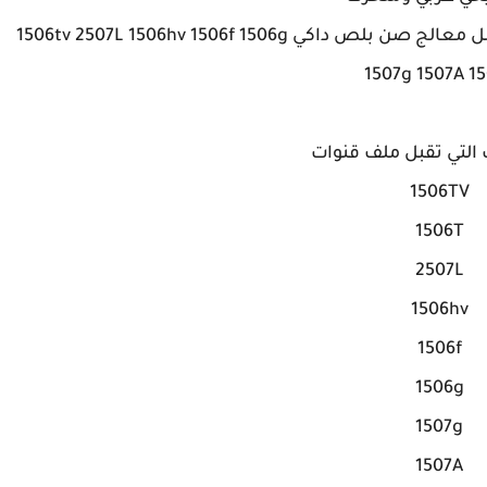
الاجهزه التي تقبل ملف القنوات وغيرها ممن يحمل معالج صن بلص داكي 1506tv 2507L 1506hv 1506f 1506g
1507g 1507A 1
التي تقبل ملف قنوات
1506TV
1506T
2507L
1506hv
1506f
1506g
1507g
1507A