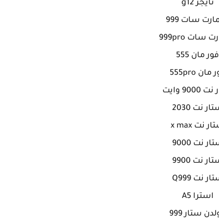
تايجر g12
رت سات 999
سات 999pro
فور مان 555
مان 555pro
9000 وايت
ار نت 2030
ر نت x max
ار نت 9000
ار نت 9900
ار نت Q999
استرا A5
دن ستار 999