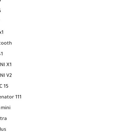
6
5
7
x1
tooth
S1
NI X1
NI V2
C 15
nator 111
mini
tra
lus