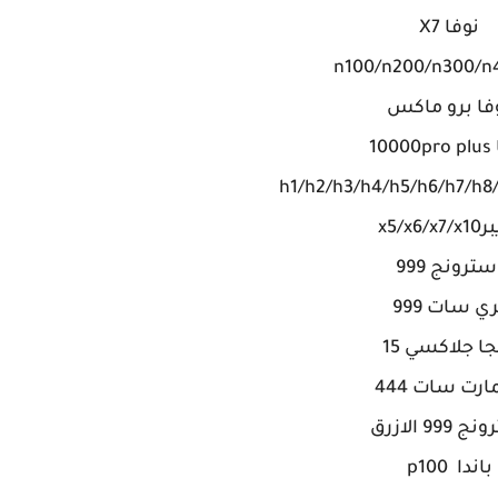
نوفا X7
فا برو ماكس
100
x5/x6/x
سترونج 999
ي سات 999
ا جلاكسي 15
رت سات 444
999 الازرق
باندا p100