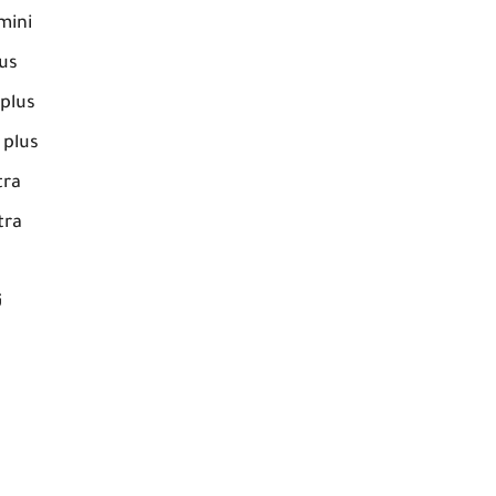
mini
us
plus
 plus
tra
tra
ت
ت
ت
ت